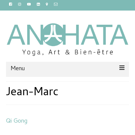
Menu
Accueil
Jean-Marc
Cours
Ateliers et stages
Qi Gong
Massages et sauna