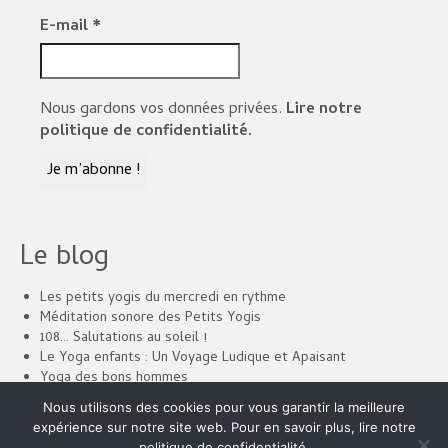
E-mail
*
Nous gardons vos données privées.
Lire notre
politique de confidentialité.
Le blog
Les petits yogis du mercredi en rythme
Méditation sonore des Petits Yogis
108… Salutations au soleil !
Le Yoga enfants : Un Voyage Ludique et Apaisant
Yoga des bons hommes
Un « Jingle » pour les vidéos à venir de ANAHATA
Nous utilisons des cookies pour vous garantir la meilleure
expérience sur notre site web. Pour en savoir plus, lire notre
politique de confidentialité.