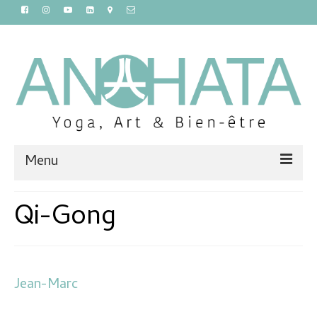
Menu
Accueil
Qi-Gong
Cours
Ateliers et stages
Jean-Marc
Massages et sauna