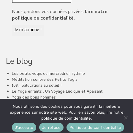
Nous gardons vos données privées.
Lire notre
politique de confidentialité.
Le blog
Les petits yogis du mercredi en rythme
Méditation sonore des Petits Yogis
108… Salutations au soleil !
Le Yoga enfants : Un Voyage Ludique et Apaisant
Yoga des bons hommes
Un « Jingle » pour les vidéos à venir de ANAHATA
Nous utilisons des cookies pour vous garantir la meilleure
expérience sur notre site web. Pour en savoir plus, lire notre
politique de confidentialité.
© 2026 Anahata - WordPress Theme by
Kadence WP
J'accepte
Je refuse
Politique de confidentialité
Social media & sharing icons powered by
UltimatelySocial