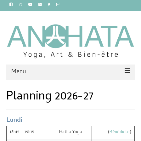
Menu
Accueil
Planning 2026-27
Cours
Ateliers et stages
Lundi
Massages et sauna
18h15 – 19h15
Hatha Yoga
(
Bénédicte
)