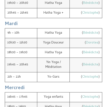
Planning
19h30 – 20h30
Hatha Yoga
(
Bénédicte
)
Inscriptions et tarifs
20h45 – 21h45
Hatha Yoga +
(
Christophe
)
Contact
Mardi
9h – 10h
Hatha Yoga
(
Bénédicte
)
10h30 – 11h30
Yoga Douceur
(
Dorotea
)
18h30 – 19h30
Hatha Yoga
(
Bénédicte
)
Yin Yoga /
19h45 – 20h45
(
Bénédicte
)
Méditation
21h – 22h
Yo-Gars
(
Christophe
)
Mercredi
16h45 – 17h45
Yoga enfants
(
Christophe
)
18h15 – 19h15
Hatha doux
(
Bénédicte
)