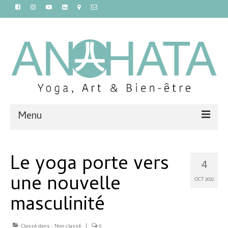
Menu
Accueil
Le yoga porte vers
4
Cours
une nouvelle
OCT 2022
Ateliers et stages
masculinité
Massages et sauna
Classé dans :
Non classé
|
0