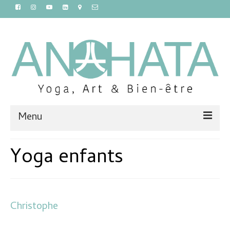
Menu
Accueil
Yoga enfants
Cours
Ateliers et stages
Christophe
Massages et sauna