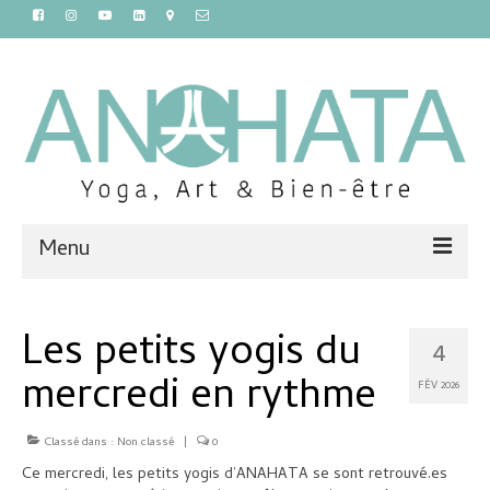
Menu
Accueil
Les petits yogis du
4
Cours
mercredi en rythme
FÉV 2026
Ateliers et stages
Massages et sauna
Classé dans :
Non classé
|
0
Ce mercredi, les petits yogis d’ANAHATA se sont retrouvé.es