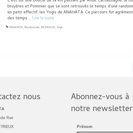
C’est sur une boucle de 14 km passant par Anse, Lachassagne, le bo
bruyères et Pommier que se sont retrouvés le temps d’une randon
en petit effectif, les Yogis de ANAHATA. Ce parcours fut agrément
des temps …
Lire la suite­­
ANAHATA
,
Randonnée
,
REYRIEUX
,
Yoga
tactez nous
Abonnez-vous à
notre newsletter
TA
nde Rue
EYRIEUX
Prénom